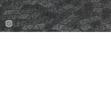
Report abuse
ようこそ
清和キリスト教会へ
私たちの教会は、赤
礼拝をささげていま
安心してほっと一息つ