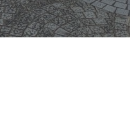
一つの「神の家族」（エペソ2章19節）として
さい。
牧師：小林泰輔