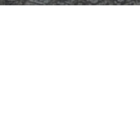
ようこそ
清和キリスト教会へ
私たちの教会は、赤ちゃんから年配の方々まで、年
齢、性別、職業、国籍を超えて、一つの「神の家族」
（エペソ2章19節）として礼拝をささげています。
安心してほっと一息つけるみんなの「Third Place」と