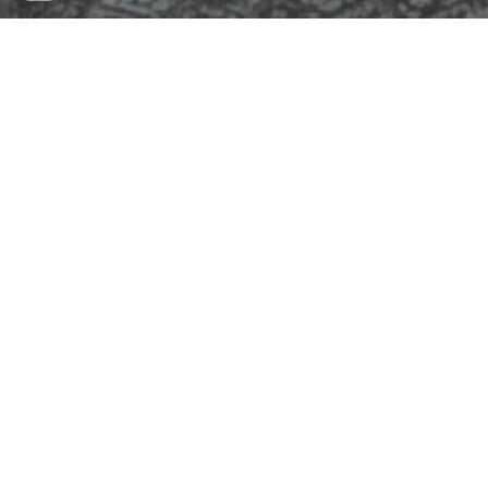
ようこそ
清和キリスト教会へ
私たちの教会は、赤ちゃんから年配の方々まで、年
齢、性別、職業、国籍を超えて、一つの「神の家族」
（エペソ2章19節）として礼拝をささげています。
安心してほっと一息つけるみんなの「Third Place」と